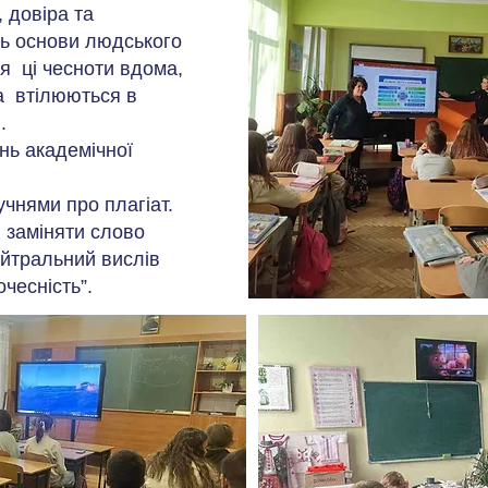
 довіра та
ось основи людського
ся ці чесноти вдома,
 а втілюються в
.
нь академічної
учнями про плагіат.
я заміняти слово
ейтральний вислів
чесність”.