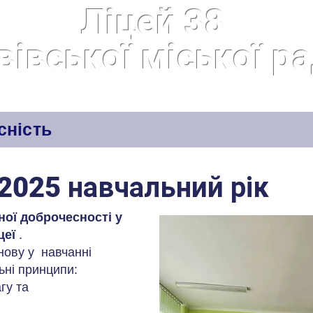
Ліцей 38
вівської міської р
итість
Освітній процес
Здобувачам освіти
сність
2025 навчальний рік
ної доброчесності у
цеї
.
нову у навчанні
ьні принципи:
гу та