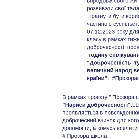
впродовж свого жит
розвивати свої тала
прагнути бути кор
частиною суспільст
07.12.2023 року для
класу в рамках тиж
доброчесності про
годину спілкуванн
"Доброчесність тут
величний народ в
країни"
.
#Прозора
В рамках проєкту " Прозора ш
"Нариси доброчесності".
🙋
проявляється в повсякденном
доброчесний вчинок для кого
допомогти, а комусь вселити 
# Прозора школа