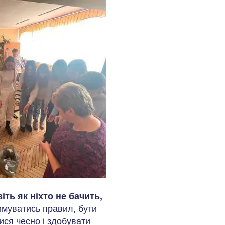
іть як ніхто не бачить,
тримуватись правил, бути
ися чесно і здобувати