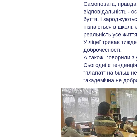
Самоповага, правда,
відповідальність - 
буття. І зароджують
пізнаються в школі,
реальність усе життя
У ліцеї триває тижде
доброчесності.
А також говорили з 
Сьогодні є тенденці
“плагіат” на більш н
“академічна не добро