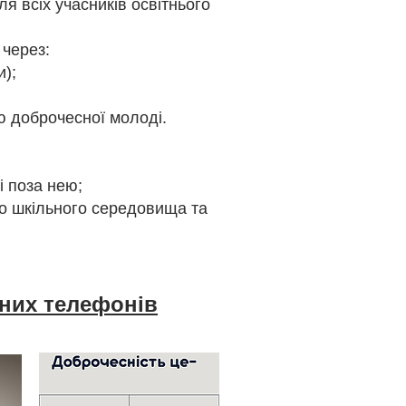
я всіх учасників освітнього
 через:
и);
 доброчесної молоді.
і поза нею;
го шкільного середовища та
ьних телефонів