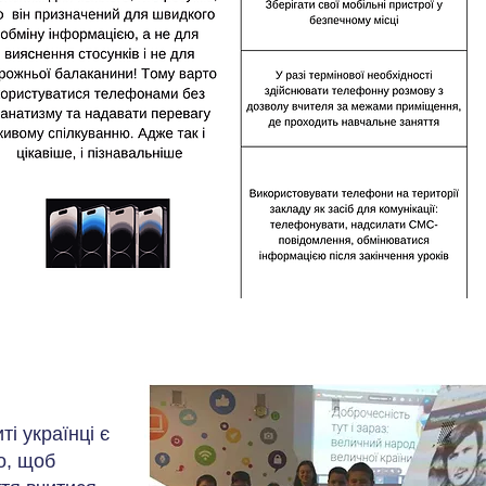
ті українці є
о, щоб