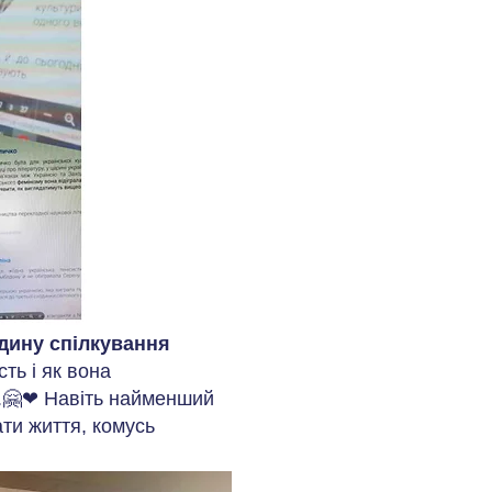
дину спілкування
сть і як вона
с.🤗❤ Навіть найменший
ти життя, комусь