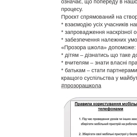
означає, що попереду в нашом
процесу.
Проєкт спрямований на створ
* взаємодію усіх учасників на
* запровадження наскрізної о
* забезпечення належних ум
«Прозора школа» допоможе:
* дітям – дізнатись що таке до
* вчителям – знати власні пр
* батькам – стати партнерам
кращого суспільства у майбу
#прозорашкола