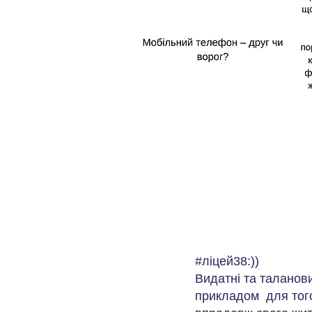
#ліцей38:))
Видатні та таланови
прикладом для тог