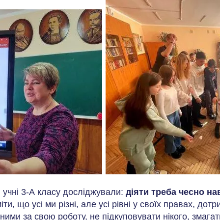
 учні 3-А класу досліджували:
діяти треба чесно нав
ти, що усі ми різні, але усі рівні у своїх правах, до
ними за свою роботу, не підкуповувати нікого, змагат