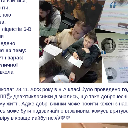
тя вчитися,
нти,
исною
ва.
 ліцеїстів 6-В
ня
ведено
я на тему:
 і зараз:
еличної
школа
кола" 28.11.2023 року в 9-А класі було проведено
го
‍♀️🙋‍♂️🖐 Дев'ятикласники дізнались, що таке доброчесні
у житті. Адже добрі вчинки може робити кожен з на
сь може бути надзвичайно важливим: комусь врятува
віру в краще иайбутнє.😊💙💛