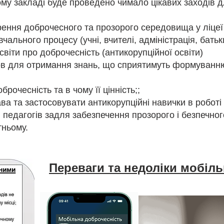
у закладі буде проведено чимало цікавих заходів дл
ення доброчесного та прозорого середовища у ліцеї
вчального процесу (учні, вчителі, адміністрація, батьк
світи про доброчесність (антикорупційної освіти)
ов для отримання знань, що сприятимуть формуванню
брочесність та в чому її цінність;;
ава та застосовувати антикорупційні навички в роботі 
и педагогів задля забезпечення прозорого і безпечно
тньому.
Переваги та недоліки мобіл