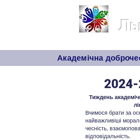
Ль
Головна
Інформаційна відкр
Академічна доброче
2024-
Тиждень академіч
лі
Вчимося брати за ос
найважливіші морал
чесність, взаємопова
відповідальність.