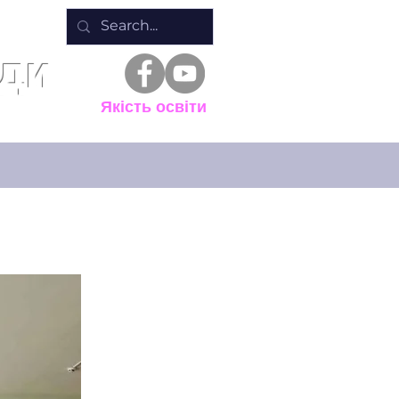
ади
Батькам
Якість освіти
Життя ліцею
Інші