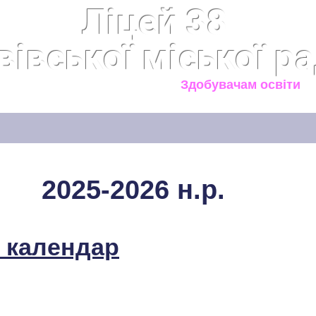
Ліцей 38
вівської міської р
итість
Освітній процес
Здобувачам освіти
2025-2026 н.р.
 календар