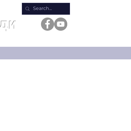
ади
Батькам
Якість освіти
Життя ліцею
Інші