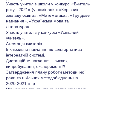
Участь учителів школи у конкурсі «Вчитель
року - 2021» (у номінаціях «Керівник
закладу освіти», «Математика», «Тру дове
навчання», «Українська мова та
література».
Участь учителів у конкурсі «Успішний
учитель».
Атестація вчителів.
Інклюзивне навчання як альтернатива
інтернатній системі.
Дистанційне навчання – виклик,
випробування, експеримент?!
Затвердження плану роботи методичної
ради та шкільних методоб’єднань на
2020-2021 н. р.
Під час засідання члени методичної ради
активно обговорили особливості
дистанційного навчання, проаналізували
навчально-виховну роботу ліцею за
минулий навчальний рік та взяли за
основу у роботі методичні рекомендації
щодо формування життєвих
компетентностей школярів. Було