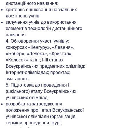
дистанційного навчання;
критеріїв оцінювання навчальних
досягнень учнів;
залучення учнів до використання
елементів технологій дистанційного
навчання.
4. Обговорення участі учнів у:
конкурсах «Кенгуру», «Левеня»,
«Бобер», «Лелека», «Кристал»,
«Колосок» та ін.; І-ІІІ етапах
Всеукраїнських предметних олімпіад;
Інтернет-олімпіадах; проєктах;
змаганнях.
5. Підготовка до проведення І
(шкільного) етапу Всеукраїнських
учнівських олімпіад:
розробка та затвердження
положення про І етап Всеукраїнської
учнівської олімпіади (організація,
терміни проведення, журі,