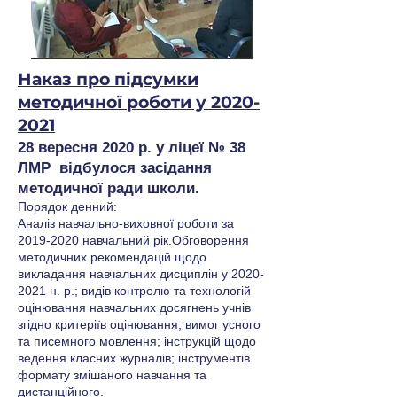
Наказ про підсумки
методичної роботи у 2020-
2021
28 вересня 2020 р. у ліцеї № 38
ЛМР відбулося засідання
методичної ради школи.
Порядок денний:
Аналіз навчально-виховної роботи за
2019-2020
навчальний рік.Обговорення
методичних рекомендацій щодо
викладання навчальних дисциплін у
2020-
2021
н. р.; видів контролю та технологій
оцінювання навчальних досягнень учнів
згідно критеріїв оцінювання; вимог усного
та писемного мовлення; інструкцій щодо
ведення класних журналів; інструментів
формату змішаного навчання та
дистанційного.