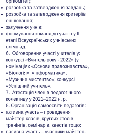
оргкомітет);
розробка та затвердження завдань;
розробка та затвердження критеріїв
оцінювання;
залучення учнів;
формування команд до участі у ІІ
етапі Всеукраїнських учнівських
олімпіад.
6. Обговорення участі учителів у:
конкурсі «Вчитель року - 2022» (у
номінаціях «Основи правознавства»,
«Біологія», «Інформатика»,
«Музичне мистецтво»; конкурсі
«Успішний учитель».
7. Атестація членів педагогічного
колективу у 2021–2022 н. р.
8. Організація самоосвіти педагогів:
активна участь – проведення
майстер-класів, круглих столів,
тренінгів, семінарів, квестів тощо;
пасивна участь – учасники майстер-